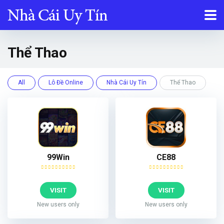
Thể Thao
All
Lô Đề Online
Nhà Cái Uy Tín
Thể Thao
99Win
CE88
VISIT
VISIT
New users only
New users only