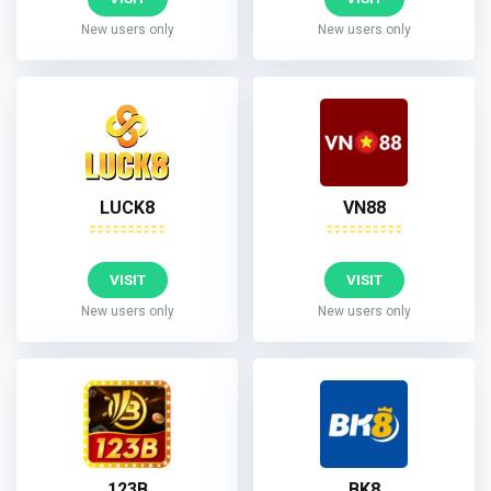
New users only
New users only
LUCK8
VN88
VISIT
VISIT
New users only
New users only
123B
BK8