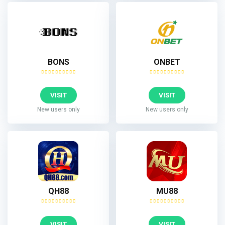
BONS
ONBET
VISIT
VISIT
New users only
New users only
QH88
MU88
VISIT
VISIT