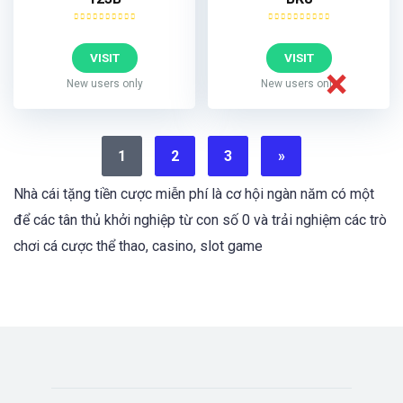
VISIT
VISIT
New users only
New users only
1
2
3
»
Nhà cái tặng tiền cược miễn phí là cơ hội ngàn năm có một
để các tân thủ khởi nghiệp từ con số 0 và trải nghiệm các trò
chơi cá cược thể thao, casino, slot game