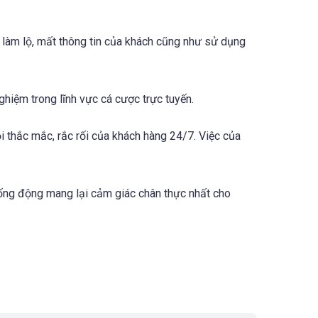
làm lộ, mất thông tin của khách cũng như sử dụng
hiệm trong lĩnh vực cá cược trực tuyến.
 thắc mắc, rắc rối của khách hàng 24/7. Việc của
sống động mang lại cảm giác chân thực nhất cho