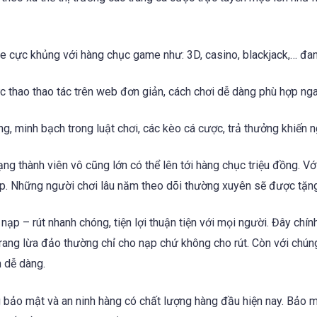
 cực khủng với hàng chục game như: 3D, casino, blackjack,… đan
c thao thao tác trên web đơn giản, cách chơi dễ dàng phù hợp nga
g, minh bạch trong luật chơi, các kèo cá cược, trả thưởng khiến n
ạng thành viên vô cũng lớn có thể lên tới hàng chục triệu đồng. 
nạp. Những người chơi lâu năm theo dõi thường xuyên sẽ được tặn
nạp – rút nhanh chóng, tiện lợi thuận tiện với mọi người. Đây chín
trang lừa đảo thường chỉ cho nạp chứ không cho rút. Còn với chúng 
 dễ dàng.
 bảo mật và an ninh hàng có chất lượng hàng đầu hiện nay. Bảo mậ