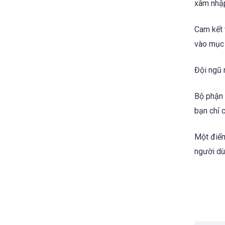
xâm nhập
Cam kết 
vào mục 
Đội ngũ 
Bộ phận 
bạn chỉ 
Một điểm
người dù