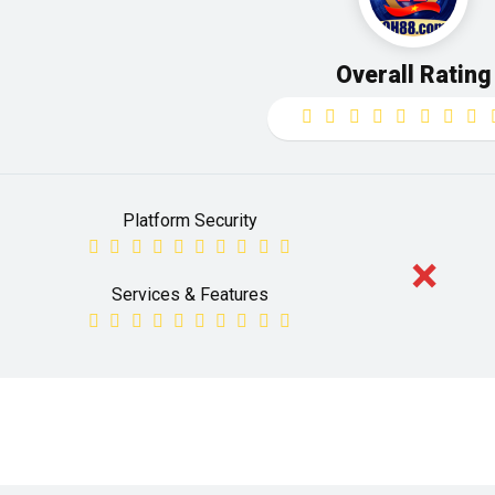
Overall Rating
Platform Security
Services & Features