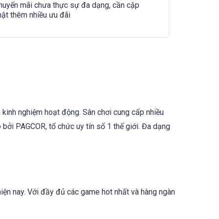
huyến mãi chưa thực sự đa dạng, cần cập
hật thêm nhiều ưu đãi
 kinh nghiệm hoạt động. Sân chơi cung cấp nhiều
 bởi PAGCOR, tổ chức uy tín số 1 thế giới. Đa dạng
hiện nay. Với đầy đủ các game hot nhất và hàng ngàn