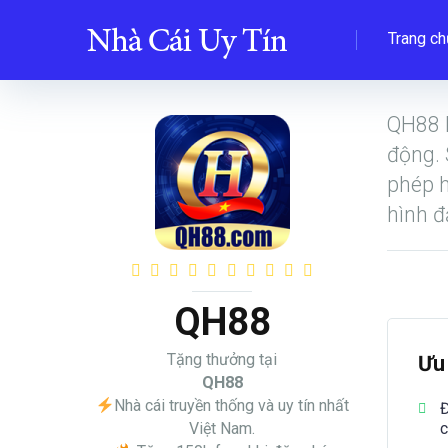
Trang ch
QH88 l
động. 
phép h
hình đ
QH88
Tặng thưởng tại
Ưu
QH88
Nhà cái truyền thống và uy tín nhất
Đ
Việt Nam.
c