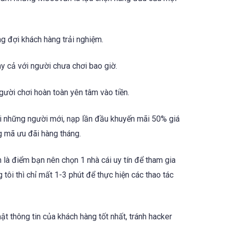
g đợi khách hàng trải nghiệm.
y cả với người chưa chơi bao giờ.
gười chơi hoàn toàn yên tâm vào tiền.
Với những người mới, nạp lần đầu khuyến mãi 50% giá
g mã ưu đãi hàng tháng.
h là điểm bạn nên chọn 1 nhà cái uy tín để tham gia
tôi thì chỉ mất 1-3 phút để thực hiện các thao tác
t thông tin của khách hàng tốt nhất, tránh hacker